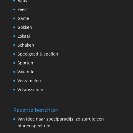
Baby
Feest
Game
Gokken
Lokaal
Schaken
Speelgoed & spellen
Sporten
Vakantie
Verzamelen
Volwassenen
Recente berichten
Van idee naar speelparadijs: zo start je een
binnenspeeltuin