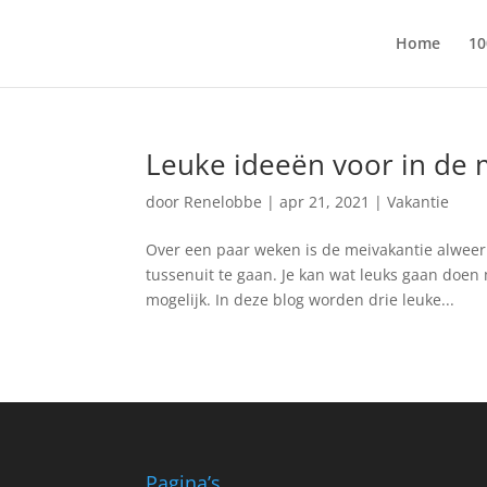
Home
10
Leuke ideeën voor in de 
door
Renelobbe
|
apr 21, 2021
|
Vakantie
Over een paar weken is de meivakantie alweer
tussenuit te gaan. Je kan wat leuks gaan doen 
mogelijk. In deze blog worden drie leuke...
Pagina’s