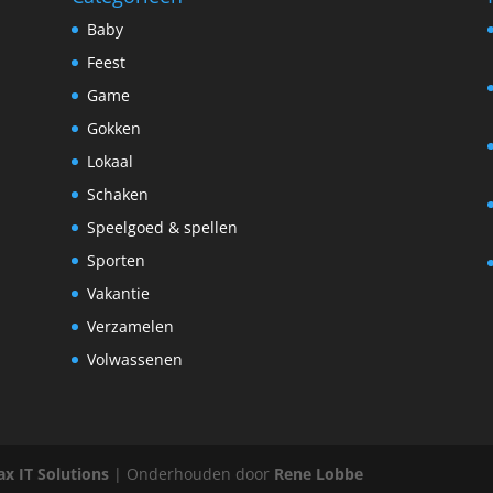
Baby
Feest
Game
Gokken
Lokaal
Schaken
Speelgoed & spellen
Sporten
Vakantie
Verzamelen
Volwassenen
x IT Solutions
| Onderhouden door
Rene Lobbe