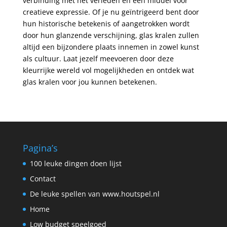
verbinding met het verleden en een middel voor
creatieve expressie. Of je nu geïntrigeerd bent door
hun historische betekenis of aangetrokken wordt
door hun glanzende verschijning, glas kralen zullen
altijd een bijzondere plaats innemen in zowel kunst
als cultuur. Laat jezelf meevoeren door deze
kleurrijke wereld vol mogelijkheden en ontdek wat
glas kralen voor jou kunnen betekenen.
Pagina’s
100 leuke dingen doen lijst
Contact
De leuke spellen van www.houtspel.nl
Home
Low budget speelgoed